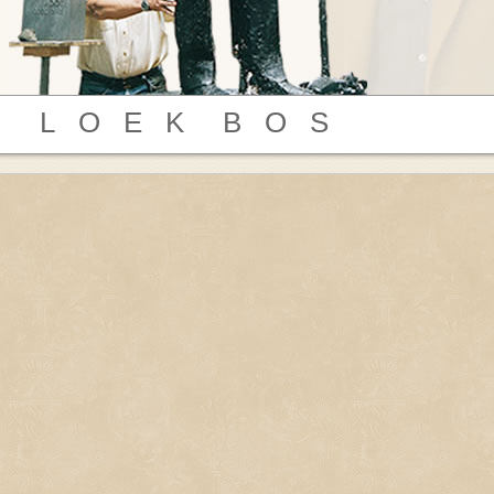
L O E K B O S